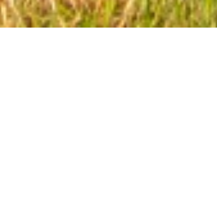
Hej!
Vad roligt att just du har hittat till min hemsida!
Jag heter Mikael Hjertquist och är föreläsare och
inspiratör. Jag brinner för att inspirera andra
människor och bevisa att det som många
skulle tycka är omöjligt faktiskt är möjligt.
Jag är född med Cerebral Pares, vilket innebär att
jag har svårigheter att kontrollera motoriken. Min
kropp rycker och spänner sig i tid och otid utan
att jag vill det. Det innebär att jag inte klarar av
att gå själv, därför så tar jag mig fram i rullstol.