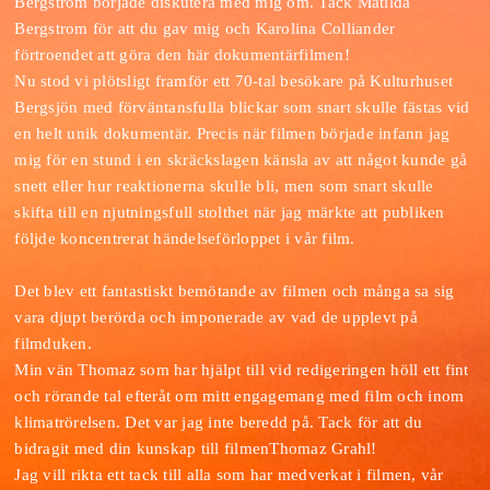
Bergström började diskutera med mig om. Tack Matilda
Bergstrom för att du gav mig och Karolina Colliander
förtroendet att göra den här dokumentärfilmen!
Nu stod vi plötsligt framför ett 70-tal besökare på Kulturhuset
Bergsjön med förväntansfulla blickar som snart skulle fästas vid
en helt unik dokumentär. Precis när filmen började infann jag
mig för en stund i en skräckslagen känsla av att något kunde gå
snett eller hur reaktionerna skulle bli, men som snart skulle
skifta till en njutningsfull stolthet när jag märkte att publiken
följde koncentrerat händelseförloppet i vår film.
Det blev ett fantastiskt bemötande av filmen och många sa sig
vara djupt berörda och imponerade av vad de upplevt på
filmduken.
Min vän Thomaz som har hjälpt till vid redigeringen höll ett fint
och rörande tal efteråt om mitt engagemang med film och inom
klimatrörelsen. Det var jag inte beredd på. Tack för att du
bidragit med din kunskap till filmenThomaz Grahl!
Jag vill rikta ett tack till alla som har medverkat i filmen, vår